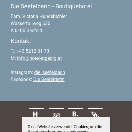
Die Seefelderin - Boutiquehotel
Fam. Victoria Hundsbichler
Wasserfallweg 630
A-6100 Seefeld
Kontakt
T.:
+43 5212 31 73
M:
info@hotel-stgeorg.at
Instagram:
die_seefelderin
Facebook:
Die Seefelderin
Diese Website verwendet Cookies, um die